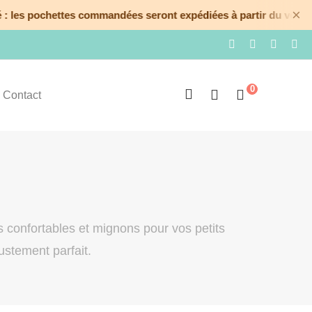
×
: les pochettes commandées seront expédiées à partir du vendred
0
Contact
s confortables et mignons pour vos petits
ustement parfait.