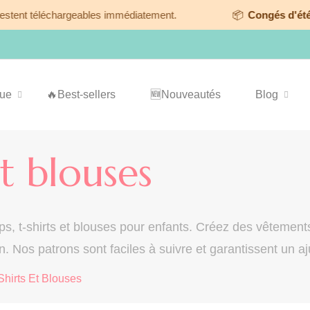
stent téléchargeables immédiatement.
📦
Congés d'été 
que
🔥Best-sellers
🆕Nouveautés
Blog
et blouses
ps, t-shirts et blouses pour enfants. Créez des vêtement
Nos patrons sont faciles à suivre et garantissent un aj
Shirts Et Blouses