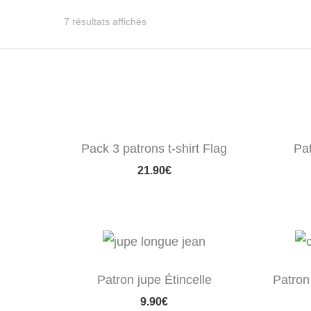
Trié
7 résultats affichés
du
plus
récent
au
plus
Pack 3 patrons t-shirt Flag
Pat
ancien
21.90
€
Patron jupe Étincelle
Patron
9.90
€