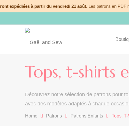
t expédiées à partir du vendredi 21 août.
Les patrons en PDF re
Bouti
Tops, t-shirts 
Découvrez notre sélection de patrons pour to
avec des modèles adaptés à chaque occasion. 
Home
Patrons
Patrons Enfants
Tops, T-