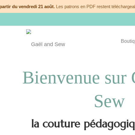
vendredi 21 août.
Les patrons en PDF restent téléchargeables immé
Bouti
Bienvenue sur 
Sew
la couture pédagogiqu