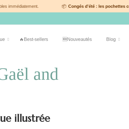
diatement.
📦
Congés d'été : les pochettes commandée
que
🔥Best-sellers
🆕Nouveautés
Blog
Gaël and
e illustrée