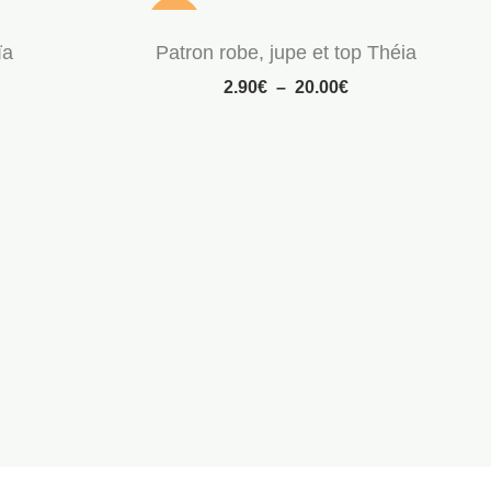
nouveau
ïa
Patron robe, jupe et top Théia
vente
2.90
€
–
20.00
€
🔥