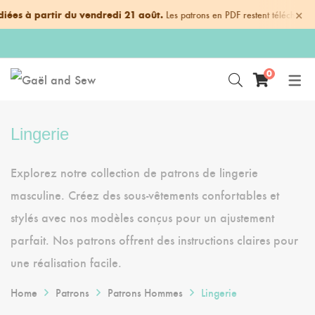
×
ées à partir du vendredi 21 août.
Les patrons en PDF restent téléchargea
0
Patrons Femmes
Tutos et astuces
Pantalons, shorts et 
Lingerie
Tops, t-shirts et blouse
Accessoires cheveux
Patrons Hommes
Actualité
Tops, hauts et blouses
Accessoires rapides 
Pantalons, shorts et
Sacs
Lingerie
combinaisons
Patrons Enfants
Robes et jupes
Hauts
Autres accessoires
Explorez notre collection de patrons de lingerie
Patrons Matchy-Matc
Accessoires
Modèles disponibles e
Modèles disponibles e
masculine. Créez des sous-vêtements confortables et
Familles
+50
+50
Mes illustrations
stylés avec nos modèles conçus pour un ajustement
Modèles compatibles 
Sportswears
Mes livres
parfait. Nos patrons offrent des instructions claires pour
une réalisation facile.
et allaitement
Home
Patrons
Patrons Hommes
Lingerie
Vestes et manteaux