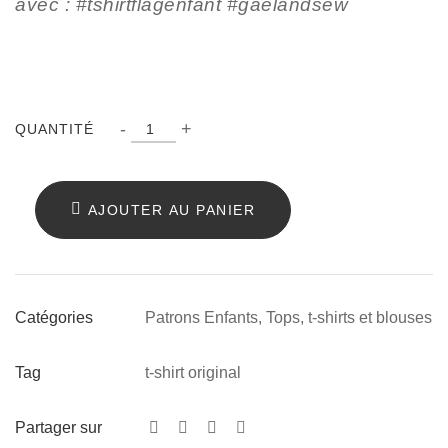
avec : #tshirtflagenfant #gaelandsew
Patron
-
+
QUANTITÉ
t-
shirt
AJOUTER AU PANIER
Flag
enfant
quantity
Patrons Enfants
,
Tops, t-shirts et blouses
Catégories
t-shirt original
Tag
Partager sur