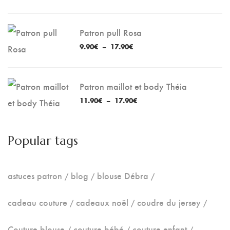
de
prix :
9.90€
Patron pull Rosa
à
Plage
9.90
€
–
17.90
€
17.90€
de
prix :
9.90€
Patron maillot et body Théia
à
Plage
11.90
€
–
17.90
€
17.90€
de
prix :
11.90€
Popular tags
à
17.90€
astuces patron
blog
blouse Débra
cadeau couture
cadeaux noël
coudre du jersey
Couture blouse
couture bébé
couture enfant