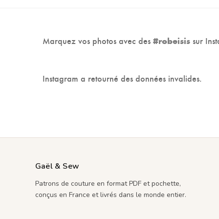
était :
est :
19.90€.
8.00€.
Marquez vos photos avec des
sur Ins
#robeisis
Instagram a retourné des données invalides.
Gaël & Sew
Patrons de couture en format PDF et pochette,
conçus en France et livrés dans le monde entier.