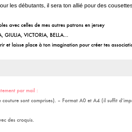
ur les débutants, il sera ton allié pour des cousette
bles avec celles de mes autres patrons en jersey
A
,
GIULIA
,
VICTORIA
,
BELLA
…
ir et laisse place à ton imagination pour créer tes associat
atement par mail :
 couture sont comprises). –
Format A0 et A4 (il suffit d’imp
avec des croquis.