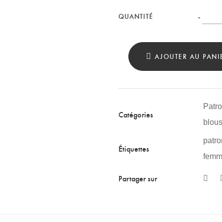
Patro
-
QUANTITÉ
robe,
jupe
AJOUTER AU PANI
et
t-
shirt
Patr
Isis
Catégories
blou
quant
patr
Étiquettes
femm
Partager sur