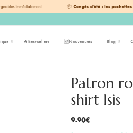
mmédiatement.
📦
Congés d'été : les pochettes command
ique
🔥Best-sellers
🆕Nouveautés
Blog
C
Patron ro
shirt Isis
9.90
€