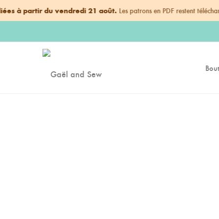
tir du vendredi 21 août.
Les patrons en PDF restent téléchargeables i
Bout