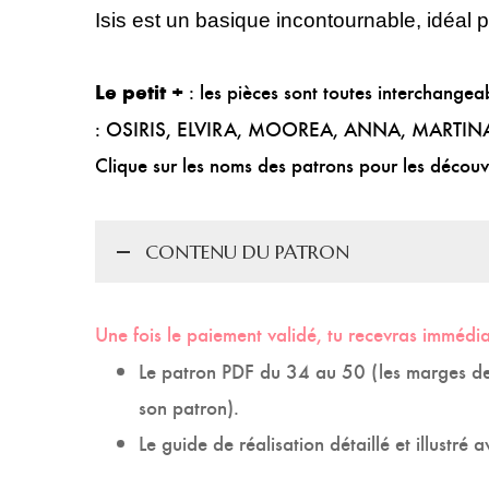
Isis
est un basique incontournable, idéal po
: les pièces sont toutes interchangea
Le petit +
:
OSIRIS
,
ELVIRA
,
MOOREA
,
ANNA
,
MARTIN
Clique sur les noms des patrons pour les découvr
CONTENU DU PATRON
Une fois le paiement validé, tu recevras immédi
Le patron PDF du 34 au 50 (les marges de
son patron).
Le guide de réalisation
détaillé et illustré 