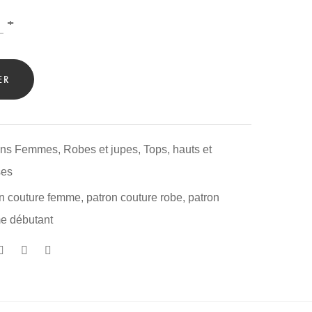
n
+
ER
ons Femmes
,
Robes et jupes
,
Tops, hauts et
ses
ity
on couture femme
,
patron couture robe
,
patron
e débutant