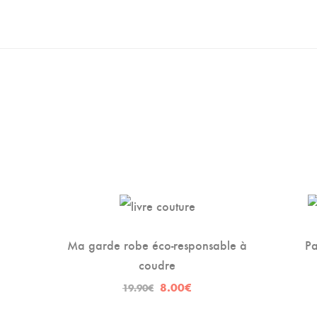
Ma garde robe éco-responsable à
Pa
coudre
-60%
Le
Le
8.00
€
19.90
€
prix
prix
initial
actuel