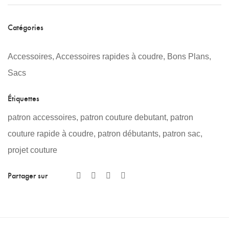
Mim’s
et
Catégories
sac
Accessoires
,
Accessoires rapides à coudre
,
Bons Plans
,
Le
Sacs
Sweat
quantity
Étiquettes
patron accessoires
,
patron couture debutant
,
patron
couture rapide à coudre
,
patron débutants
,
patron sac
,
projet couture
Partager sur