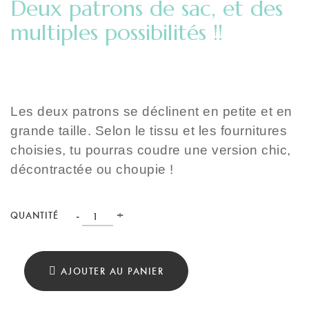
Deux patrons de sac, et des
multiples possibilités !!
Les deux patrons se déclinent en petite et en
grande taille. Selon le tissu et les fournitures
choisies, tu pourras coudre une version chic,
décontractée ou choupie !
Pack
-
+
QUANTITÉ
2
patrons
AJOUTER AU PANIER
sac
Le