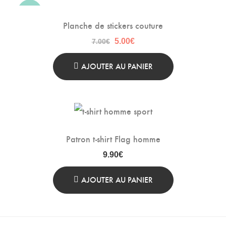
-29%
Planche de stickers couture
Le
Le
5.00
€
7.00
€
prix
prix
initial
actuel
AJOUTER AU PANIER
était :
est :
7.00€.
5.00€.
Patron t-shirt Flag homme
9.90
€
AJOUTER AU PANIER