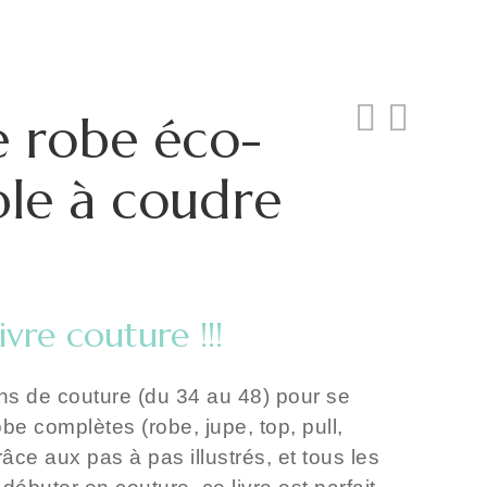
 robe éco-
ble à coudre
vre couture !!!
l
.
s de couture (du 34 au 48) pour se
be complètes (robe, jupe, top, pull,
Grâce aux pas à pas illustrés, et tous les