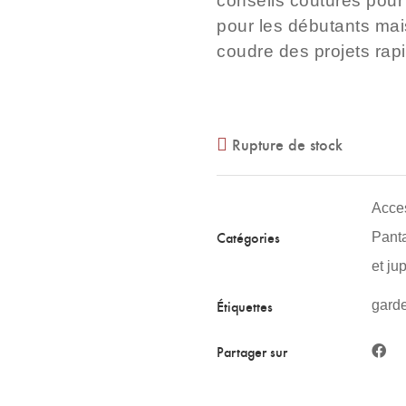
conseils coutures pour 
pour les débutants mai
coudre des projets rapi
Rupture de stock
Acce
Catégories
Panta
et ju
Étiquettes
garde
Partager sur