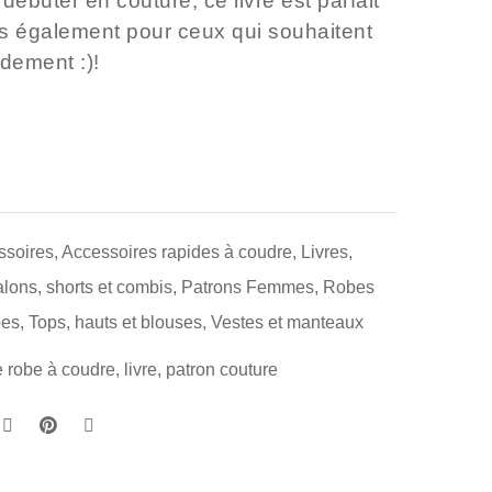
débuter en couture, ce livre est parfait
s également pour ceux qui souhaitent
dement :)!
ssoires
,
Accessoires rapides à coudre
,
Livres
,
lons, shorts et combis
,
Patrons Femmes
,
Robes
pes
,
Tops, hauts et blouses
,
Vestes et manteaux
 robe à coudre
,
livre
,
patron couture