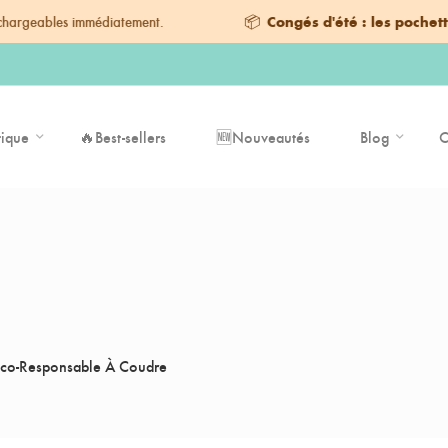
s immédiatement.
📦
Congés d'été : les pochettes comm
ique
🔥Best-sellers
🆕Nouveautés
Blog
C
co-Responsable À Coudre