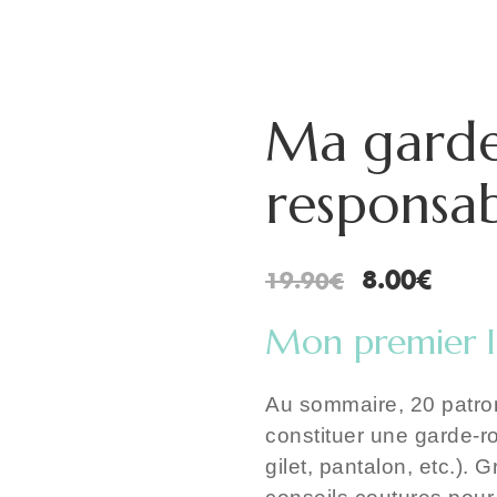
Ma garde
responsa
Le
Le
8.00
€
19.90
€
prix
prix
Mon premier li
initial
actue
était :
est :
19.90€.
8.00€
Au sommaire, 20 patron
constituer une garde-ro
gilet, pantalon, etc.). 