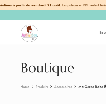
partir du vendredi 21 août.
Les patrons en PDF restent téléchargeable
Bout
Boutique
Home
Produits
Accessoires
Ma Garde Robe É