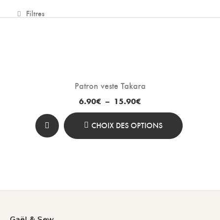
Lingeries et maillots 
Filtres
Patron veste Takara
Plage
6.90
€
–
15.90
€
de
prix :
6.90€
CHOIX DES OPTIONS
à
Ce
15.90€
Produit
A
Plusieurs
Variations.
Les
Gaël & Sew