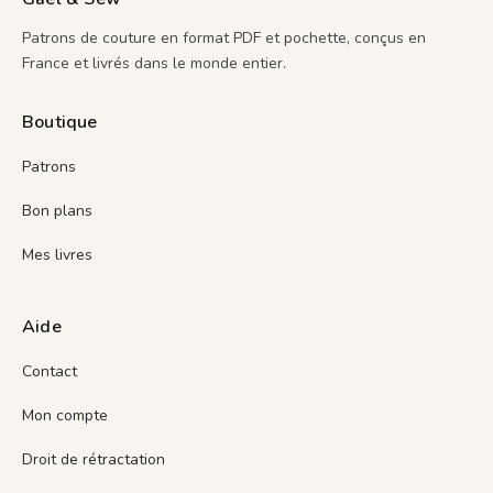
Options
Patrons de couture en format PDF et pochette, conçus en
Peuvent
France et livrés dans le monde entier.
Être
Choisies
Boutique
Sur
Patrons
La
Bon plans
Page
Mes livres
Du
Produit
Aide
Contact
Mon compte
Droit de rétractation